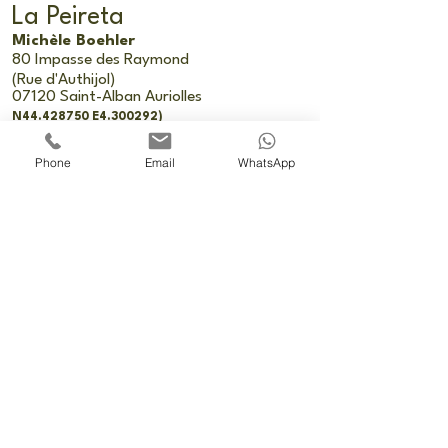
La Peireta
Michèle Boehler
80 Impasse des Raym
ond
(Rue d'Authijol)
07120 Saint-Alban Auriolles
N44.428750 E4.300292)
+33(0)6.72.22.29.76
Phone
Email
WhatsApp
www.la-peireta.com
© site créé en 2015 Michèle
Boehler
RCS Aubenas
822 011 144