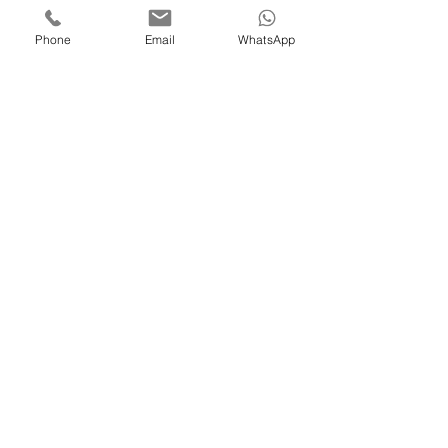
© site créé en 2015 Michèle
Boehler
Phone
Email
WhatsApp
RCS Aubenas
822 011 144
suivez-
nous